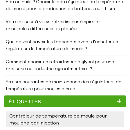
Eau ou huile ? Choisir le bon régulateur de température
de tartre peuvent s'accumuler au fil du temps. Un
de moule pour la production de batteries au lithium
détartrage trimestriel ou semestriel, effectué avec des
produits chimiques sûrs et homologués, permet d'éliminer
Refroidisseur à vis vs refroidisseur à spirale :
les dépôts existants avant qu'ils ne provoquent des
principales différences expliquées
obstructions plus importantes. Il est également important
de nettoyer régulièrement les filtres du refroidisseur afin
Que doivent savoir les fabricants avant d'acheter un
d'éviter l'accumulation de débris et leur mélange avec les
régulateur de température de moule ?
minéraux, ce qui peut accélérer la formation de tartre. Un
débit d'air et d'eau adéquat doit également être maintenu,
Comment choisir un refroidisseur à glycol pour une
car l'eau stagnante ou une mauvaise circulation créent des
brasserie ou l'industrie agroalimentaire ?
conditions idéales pour l'accumulation de tartre. 3. Foire aux
questionsQ1 : L'échelle peut-elle vraiment affecter de
Erreurs courantes de maintenance des régulateurs de
manière significative l'efficacité d'un refroidisseur ?Oui.
température pour moules à huile
Même une fine couche de tartre peut réduire l'efficacité du
transfert de chaleur jusqu'à 30 %, obligeant ainsi le système
ÉTIQUETTES
à consommer davantage d'énergie. Q2 : Le traitement
chimique est-il meilleur que le traitement physique de l'eau ?
Contrôleur de température de moule pour
Chacune présente des avantages. Le traitement chimique
moulage par injection
est plus efficace en cas d'entartrage important, tandis que