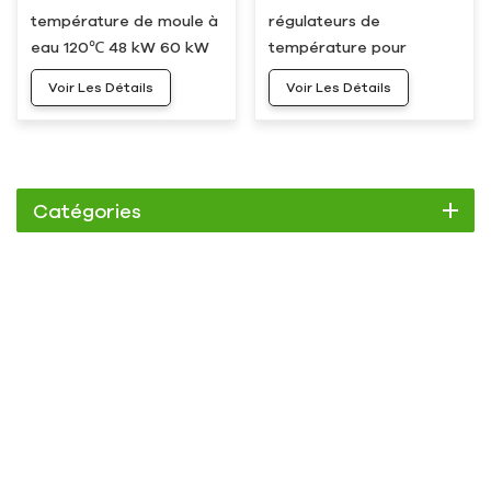
température de moule à
régulateurs de
eau 120℃ 48 kW 60 kW
température pour
HWM-50
moules à eau 120 °C 75
Voir Les Détails
Voir Les Détails
kW HWM-75
Catégories
Refroidisseur
Refroidisseur à défilement
Refroidisseur à air
Refroidisseur à eau
Refroidisseur à vis