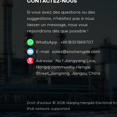
CONTACTEZ-NOUS
et 30 tonnes (HC-
Refroidisseur à eau
40A)
Si vous avez des questions ou des
par extrusion HC-
suggestions, n'hésitez pas à nous
05W, 15 kW, 4
laisser un message, nous vous
tonnes, 5 CV
répondrons dès que possible !
Fabricant du
WhatsApp :
+8618351969707
refroidisseur à vis à
double
E-mail :
sales@sinohengde.com
compresseur de
Adresse : No.1 Jiangyang Line,
360 ​​kW et 100
Groupe frigorifique
Hongqi community, Hengxi
tonnes, refroidi par
à eau de 1000 kW
Street,Jiangning, Jiangsu, China
air, HC-360AD
et 300 tonnes pour
presse
d'imprimerie HC-
Groupe frigorifique
1080WD
à vis de 40 CV
Droit d'auteur © 2026 Nanjing Hengde Electrical Eq
refroidi à l'eau de
IPv6 network supported.
mer pour