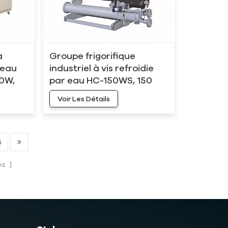
à
Groupe frigorifique
 eau
industriel à vis refroidie
60W,
par eau HC-150WS, 150
0 ch
kW, 40 tonnes
Voir Les Détails
4
es