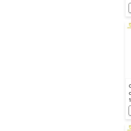
Refroidisseur basse
température
Refroidisseur d'air basse
température -10℃
Refroidisseur d'air basse
température -25℃
Refroidisseur d'eau basse
température -10℃
Refroidisseur d'eau basse
température -25℃
Refroidisseur intégré chaud
et froid
Refroidisseur marin
Contrôleur de