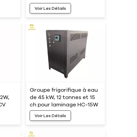
HC-08W, 24 kW, 6 tonnes, 8
Voir Les Détails
CV
Groupe frigorifique à eau
12W,
de 45 kW, 12 tonnes et 15
 CV
ch pour laminage HC-15W
Voir Les Détails