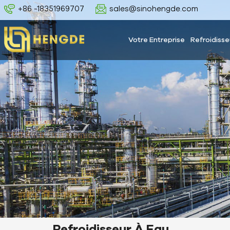
+86 -18351969707
sales@sinohengde.com
Votre Entreprise
Refroidisse
Refroidisseur À Eau