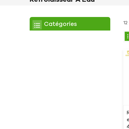
12
Catégories
Refroidisseur
Refroidisseur à défilement
Refroidisseur à air
Refroidisseur à eau
Refroidisseur à vis
Refroidisseur à vis refroidi
par air
Refroidisseur à vis refroidi
à l'eau