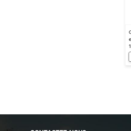
pression
Contrôleur de température
pour moules en
caoutchouc/plastique
Contrôleur de température
de moule antidéflagrant
chaudière à mazout
Nouveaux Produits
Groupes
frigorifiques
commerciaux à air
de 120 kW (40 ch)