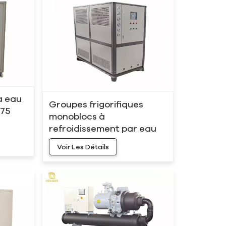
à eau
Groupes frigorifiques
 75
monoblocs à
refroidissement par eau
HC-30W, 90 kW, 25 tonnes,
Voir Les Détails
30 ch