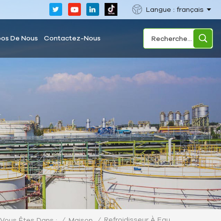
Langue : français
pos De Nous
Contactez-Nous
Refroidisseur À Eau
/
Maison
/
Vous Êtes Dans :