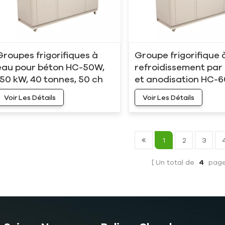
Groupes frigorifiques à
Groupe frigorifique 
eau pour béton HC-50W,
refroidissement par
150 kW, 40 tonnes, 50 ch
et anodisation HC-
180 kW, 50 tonnes, 6
Voir Les Détails
Voir Les Détails
1
2
3
Un total de
4
pag