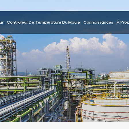
ur
Contrôleur De Température Du Moule
Connaissances
À Pro