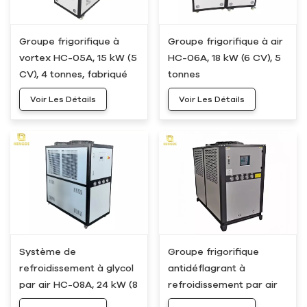
Groupe frigorifique à
Groupe frigorifique à air
vortex HC-05A, 15 kW (5
HC-06A, 18 kW (6 CV), 5
CV), 4 tonnes, fabriqué
tonnes
en Chine
Voir Les Détails
Voir Les Détails
Système de
Groupe frigorifique
refroidissement à glycol
antidéflagrant à
par air HC-08A, 24 kW (8
refroidissement par air
ch), 6 tonnes
HC-10A, 30 kW (10 ch), 8