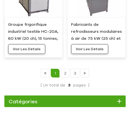
Groupe frigorifique
Fabricants de
industriel textile HC-20A,
refroidisseurs modulaires
60 kW (20 ch), 15 tonnes,
à air de 75 kW (25 ch) et
à refroidissement par air
20 tonnes : HC-25A
Voir Les Détails
Voir Les Détails
1
2
3
Un total de
3
pages
Catégories
Refroidisseur