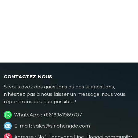
sous pression
Contrôleur de température pour moules en
caoutchouc/plastique
Contrôleur de température de moule antidéflagrant
chaudière à mazout
CONTACTEZ-NOUS
Si vous avez des questions ou des suggestions,
n'hésitez pas à nous laisser un message, nous vous
répondrons dès que possible !
WhatsApp :
+8618351969707
E-mail :
sales@sinohengde.com
Adresse : No.1 Jiangyang Line, Hongqi community,