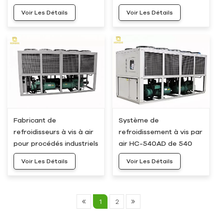
360 ​​kW et 100 tonnes,
450AD, 450 kW, 120
Voir Les Détails
Voir Les Détails
refroidi par air, HC-
tonnes
360AD
Fabricant de
Système de
refroidisseurs à vis à air
refroidissement à vis par
pour procédés industriels
air HC-540AD de 540
de 480 kW et 125
kW et 150 tonnes
Voir Les Détails
Voir Les Détails
tonnes : HC-480AD
1
2