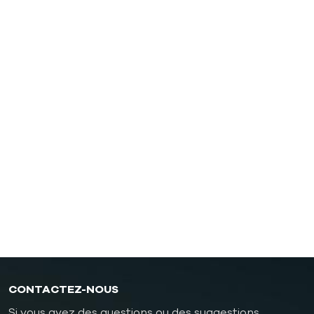
Contrôleur de température pour moules à huile
Huile TCU jusqu'à 200℃ (392˚F)
Huile TCU jusqu'à 300℃ (572˚F)
Contrôleur de température pour moule de fonderie
sous pression
Contrôleur de température pour moules en
caoutchouc/plastique
Contrôleur de température de moule antidéflagrant
chaudière à mazout
CONTACTEZ-NOUS
Si vous avez des questions ou des suggestions,