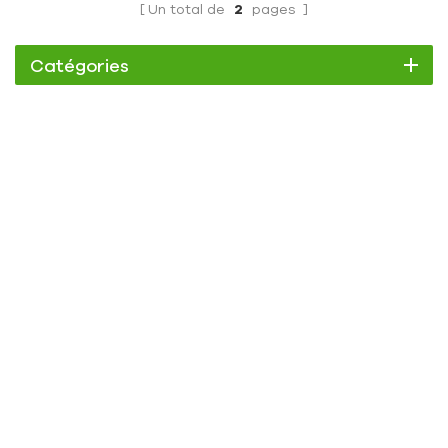
Un total de
2
pages
Catégories
Refroidisseur
Refroidisseur à défilement
Refroidisseur à air
Refroidisseur à eau
Refroidisseur à vis
Refroidisseur à vis refroidi par air
Refroidisseur à vis refroidi à l'eau
Refroidisseur basse température
Refroidisseur d'air basse température -10℃