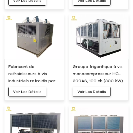
Voir Les Détails
Voir Les Détails
Fabricant de
Groupe frigorifique à vis
refroidisseurs à vis
monocompresseur HC-
industriels refroidis par
300AS, 100 ch (300 kW),
air HC-240AS, 240 kW,
80 tonnes, refroidi par
Voir Les Détails
Voir Les Détails
65 tonnes
air