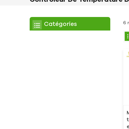
6 
Catégories
Refroidisseur
Refroidisseur à défilement
Refroidisseur à air
Refroidisseur à eau
Refroidisseur à vis
Refroidisseur à vis refroidi
par air
Refroidisseur à vis refroidi
à l'eau