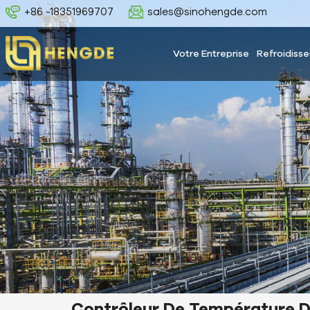
+86 -18351969707
sales@sinohengde.com
Votre Entreprise
Refroidisse
Contrôleur De Température 