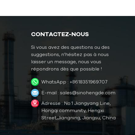
température du moule
Contrôleur de température
pour moisissures d'eau
Température de l'eau TCU
CONTACTEZ-NOUS
jusqu'à 120 °C (248 °F)
Si vous avez des questions ou des
Température de l'eau TCU
suggestions, n'hésitez pas à nous
jusqu'à 180 °C (356 °F)
laisser un message, nous vous
répondrons dès que possible !
Contrôleur de température
pour moules à huile
WhatsApp :
+8618351969707
Huile TCU jusqu'à 200℃
E-mail :
sales@sinohengde.com
(392˚F)
Adresse : No.1 Jiangyang Line,
Huile TCU jusqu'à 300℃
Hongqi community, Hengxi
(572˚F)
Street,Jiangning, Jiangsu, China
Contrôleur de température
pour moule de fonderie sous