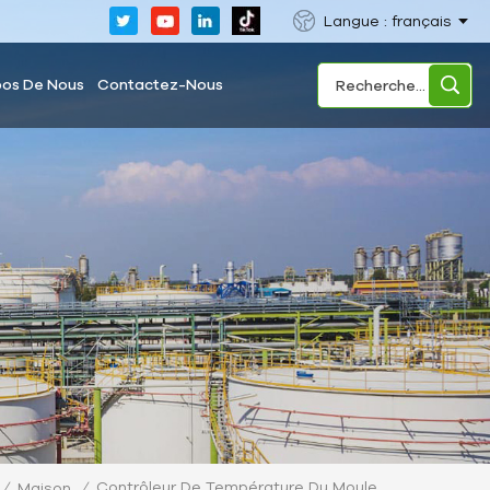
Langue : français
pos De Nous
Contactez-Nous
Contrôleur De Température Du Moule
/
Maison
/