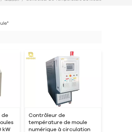
ule"
e de
Contrôleur de
oules
température de moule
0 kW
numérique à circulation