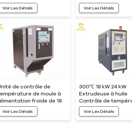
(Chine) HDWH-30
Voir Les Détails
Voir Les Détails
Unité de contrôle de
300℃ 18 kW 24 kW
température de moule à
Extrudeuse à huile
alimentation froide de 18
Contrôle de tempér
kW, 300 °C, HEOT-10
du moule HEOT-20
Voir Les Détails
Voir Les Détails