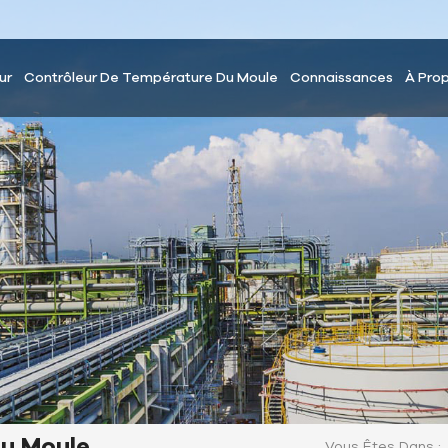
ur
Contrôleur De Température Du Moule
Connaissances
À Pro
Du Moule
Vous Êtes Dans :