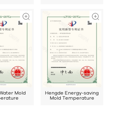
Water Mold
Hengde Energy-saving
erature
Mold Temperature
er Invention
Controller Invention
tent
Patent