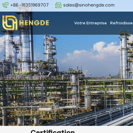
+86 -18351969707
sales@sinohengde.com
Votre Entreprise
Refroidisse
Certification