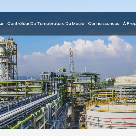
ur
Contrôleur De Température Du Moule
Connaissances
À Pro