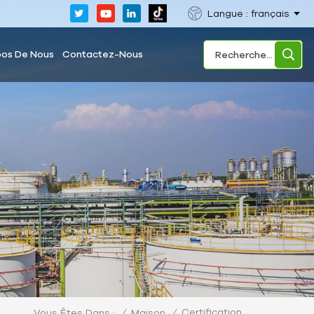
Langue : français
pos De Nous
Contactez-Nous
Certification
/
Maison
/
Vous Êtes Dans :