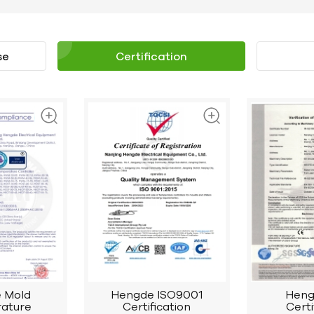
se
Certification
 Mold
Hengde ISO9001
Heng
ature
Certification
Certi