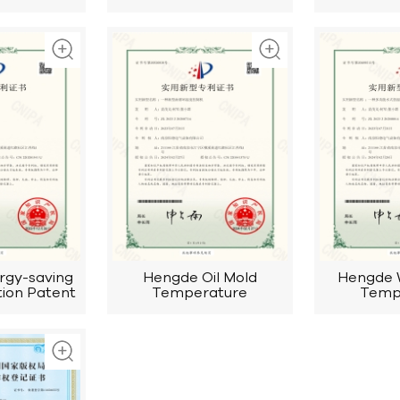
rtification
rgy-saving
Hengde Oil Mold
Hengde 
tion Patent
Temperature
Temp
Controller Invention
Controll
Patent
Pa