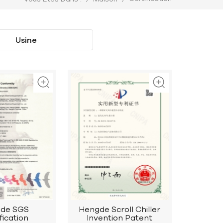
Usine
de SGS
Hengde Scroll Chiller
fication
Invention Patent