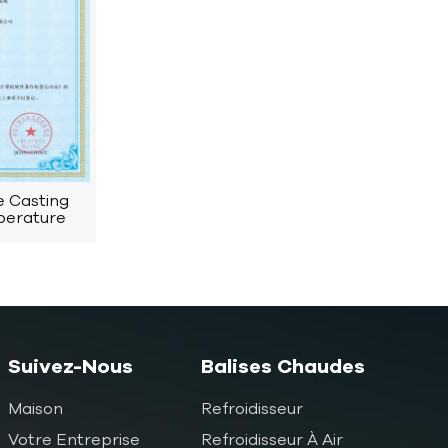
e Casting
perature
Invention
ent
Suivez-Nous
Balises Chaudes
Maison
Refroidisseur
Votre Entreprise
Refroidisseur À Air