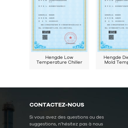
Hengde Low
Hengde Di
Temperature Chiller
Mold Tem
Invention Patent
Controller 
Pat
CONTACTEZ-NOUS
Si vous avez des questions ou des
suggestions, n'hésitez pas à nous