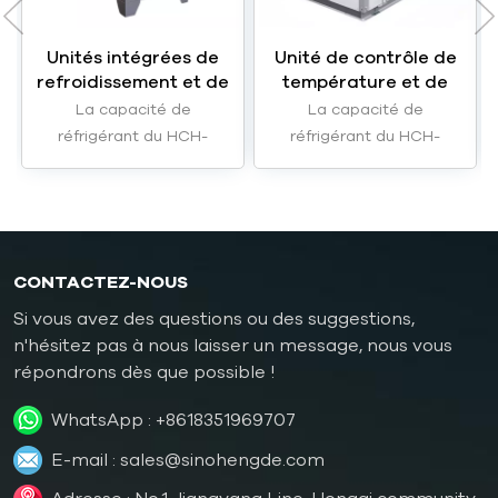
Unités intégrées de
Unité de contrôle de
refroidissement et de
température et de
chauffage
refroidissement pour
La capacité de
La capacité de
antidéflagrantes
machines de
réfrigérant du HCH-
réfrigérant du HCH-
pour batteries au
revêtement
40W(A) unités intégrées
20W(A) unité de contrôle
lithium
de chauffage et de
de la température et de
refroidissement sont de
refroidissement est de
129,06 kW.
67,14 kW.
CONTACTEZ-NOUS
Si vous avez des questions ou des suggestions,
n'hésitez pas à nous laisser un message, nous vous
répondrons dès que possible !
WhatsApp :
+8618351969707
E-mail :
sales@sinohengde.com