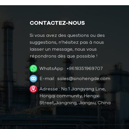
température du moule
Contrôleur de température
pour moisissures d'eau
CONTACTEZ-NOUS
Température de l'eau TCU
Si vous avez des questions ou des
jusqu'à 120 °C (248 °F)
suggestions, n'hésitez pas à nous
Température de l'eau TCU
laisser un message, nous vous
jusqu'à 180 °C (356 °F)
répondrons dès que possible !
Contrôleur de température
WhatsApp :
+8618351969707
pour moules à huile
E-mail :
sales@sinohengde.com
Huile TCU jusqu'à 200℃
Adresse : No.1 Jiangyang Line,
(392˚F)
Hongqi community, Hengxi
Huile TCU jusqu'à 300℃
Street,Jiangning, Jiangsu, China
(572˚F)
Contrôleur de température
pour moule de fonderie sous