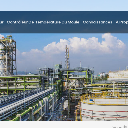
ur
Contrôleur De Température Du Moule
Connaissances
À Pro
Vous Êt