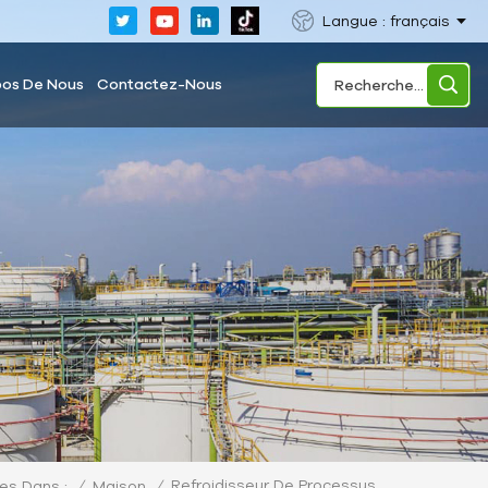
Langue : français
pos De Nous
Contactez-Nous
Refroidisseur De Processus
/
Maison
/
es Dans :