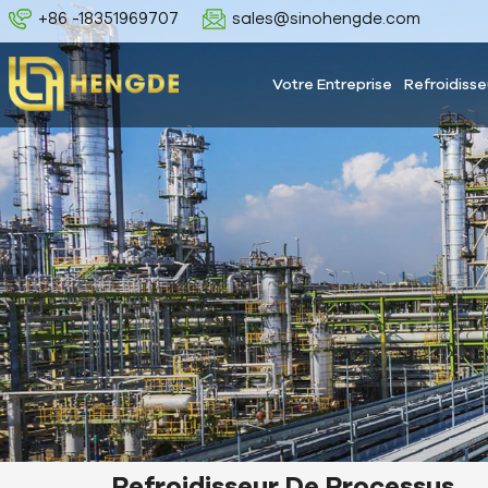
+86 -18351969707
sales@sinohengde.com
Votre Entreprise
Refroidisse
Refroidisseur De Processus