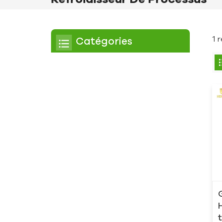
1 
Catégories
Refroidisseur
Refroidisseur à défilement
Refroidisseur à air
Refroidisseur à eau
Refroidisseur à vis
Refroidisseur à vis refroidi
par air
Refroidisseur à vis refroidi
à l'eau