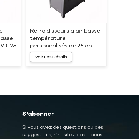
de
Refroidisseurs à air basse
basse
température
V (-25
personnalisés de 25 ch
pour usine de ruban
Voir Les Détails
adhésif -25 °C
S'abonner
Si vous avez des questions ou des
suggestions, n'hésitez pas à nous