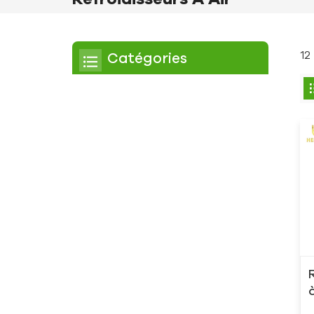
12
Catégories
Refroidisseur
Refroidisseur à défilement
Refroidisseur à air
Refroidisseur à eau
Refroidisseur à vis
Refroidisseur à vis refroidi
par air
Refroidisseur à vis refroidi
à l'eau