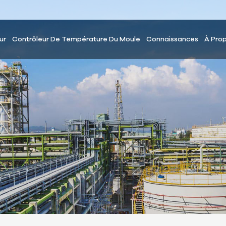
ur
Contrôleur De Température Du Moule
Connaissances
À Pro