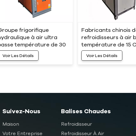
Groupe frigorifique
Fabricants chinois 
hydraulique à air ultra
refroidisseurs à air 
basse température de 30
température de 15 C
ch -10 °C
°C)
Voir Les Détails
Voir Les Détails
Suivez-Nous
Balises Chaudes
Maison
Refroidisseur
Votre Entreprise
Refroidisseur À Air