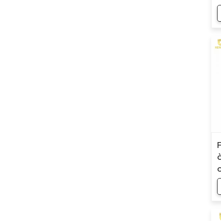
Refroidisseur basse
température
Refroidisseur d'air basse
température -10℃
Refroidisseur d'air basse
température -25℃
Refroidisseur d'eau basse
température -10℃
Refroidisseur d'eau basse
température -25℃
Refroidisseur intégré chaud
et froid
Refroidisseur marin
Contrôleur de