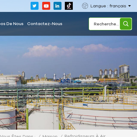
Langue : français
pos De Nous
Contactez-Nous
Refroidisseurs À Air
/
Maison
/
Vous Êtes Dans :