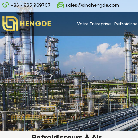
+86 -18351969707
sales@sinohengde.com
Votre Entreprise
Refroidisse
Refroidisseurs À Air