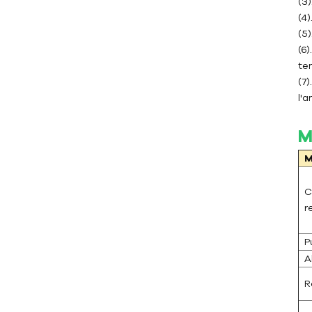
(3
(4
(5
Contrôleur de
(6)
température du moule
te
(7
Contrôleur de température
l'
pour moisissures d'eau
Température de l'eau TCU
M
jusqu'à 120 °C (248 °F)
M
Température de l'eau TCU
jusqu'à 180 °C (356 °F)
C
r
Contrôleur de température
pour moules à huile
P
Huile TCU jusqu'à 200℃
A
(392˚F)
R
Huile TCU jusqu'à 300℃
(572˚F)