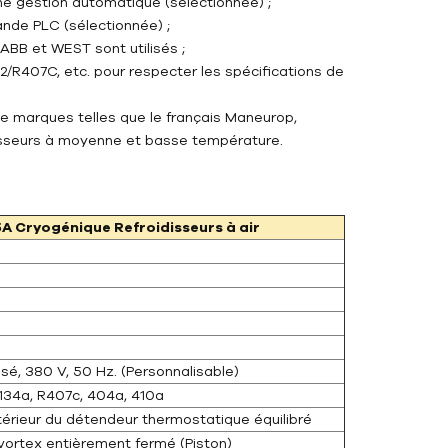
ne gestion automatique (sélectionnée) ;
nde PLC (sélectionnée) ;
ABB et WEST sont utilisés ;
 R22/R407C, etc. pour respecter les spécifications de
e marques telles que le français Maneurop,
resseurs à moyenne et basse température.
5A Cryogénique
Refroidisseurs à air
sé, 380 V, 50 Hz. (Personnalisable)
R134a, R407c, 404a, 410a
xtérieur du détendeur thermostatique équilibré
vortex entièrement fermé (Piston)