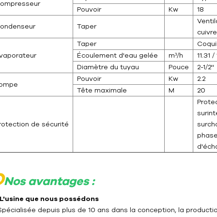
ompresseur
Pouvoir
Kw
18
Ventil
ondenseur
Taper
cuivr
Taper
Coquil
vaporateur
Écoulement d'eau gelée
m³/h
11.31 /
Diamètre du tuyau
Pouce
2-1/2''
Pouvoir
Kw
2.2
ompe
Tête maximale
M
20
Prote
surint
rotection de sécurité
surcha
phase
d'éch
O
Nos avantages :
- L'usine que nous possédons
Spécialisée depuis plus de 10 ans dans la conception, la product