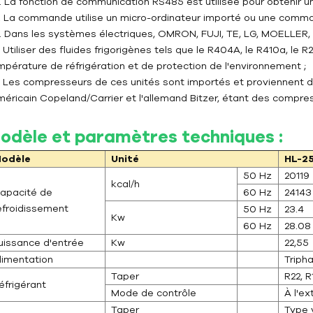
). La fonction de communication RS485 est utilisée pour obtenir u
). La commande utilise un micro-ordinateur importé ou une comma
). Dans les systèmes électriques, OMRON, FUJI, TE, LG, MOELLER, 
. Utiliser des fluides frigorigènes tels que le R404A, le R410a, le
mpérature de réfrigération et de protection de l'environnement ;
). Les compresseurs de ces unités sont importés et proviennent d
américain Copeland/Carrier et l'allemand Bitzer, étant des comp
odèle et paramètres techniques :
odèle
Unité
HL-2
50 Hz
20119
kcal/h
apacité de
60 Hz
24143
efroidissement
50 Hz
23.4
Kw
60 Hz
28.08
uissance d'entrée
Kw
22,55
limentation
Tripha
Taper
R22, 
éfrigérant
Mode de contrôle
À l'e
Taper
Type 