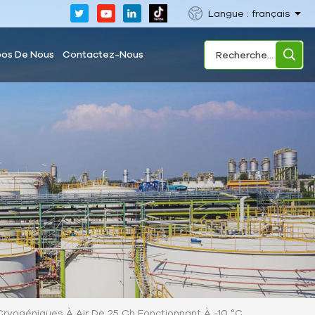
Langue : français
pos De Nous
Contactez-Nous
Cryogéniques À Air De 25 Ch Fonctionnant À -10 °C