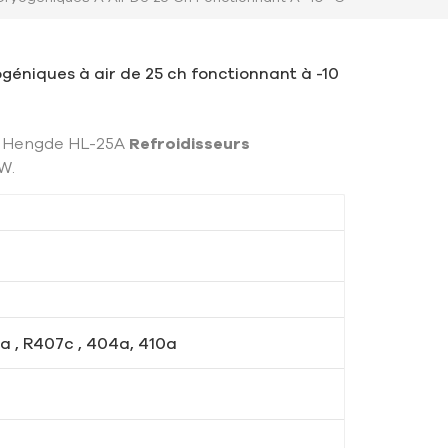
ogéniques à air de 25 ch fonctionnant à -10
du Hengde HL-25A
Refroidisseurs
W.
4a , R407c , 404a, 410a