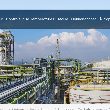
ur
Contrôleur De Température Du Moule
Connaissances
À Pro
Fournisseur De Refroidisseurs 
/
Maison
/
/
ns :
Refroidisseur