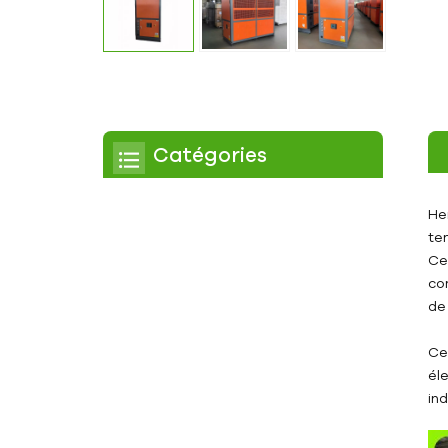
Catégories
Refroidisseur
He
te
Refroidisseur à défilement
Ce
co
Refroidisseur à air
de
Refroidisseur à eau
Ce
Refroidisseur à vis
él
in
Refroidisseur à vis refroidi
par air