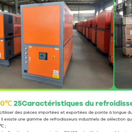
10℃
25
Caractéristiques du refroidisse
) Utiliser des pièces importées et exportées de pointe à longue du
. Il existe une gamme de refroidisseurs industriels de sélection q
℃ ;