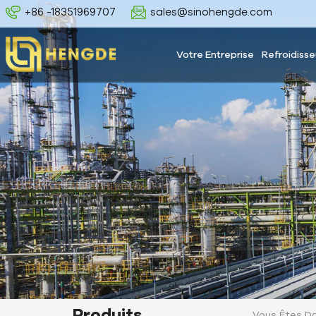
+86 -18351969707
sales@sinohengde.com
Votre Entreprise
Refroidisse
Produits
Vous Êtes Da