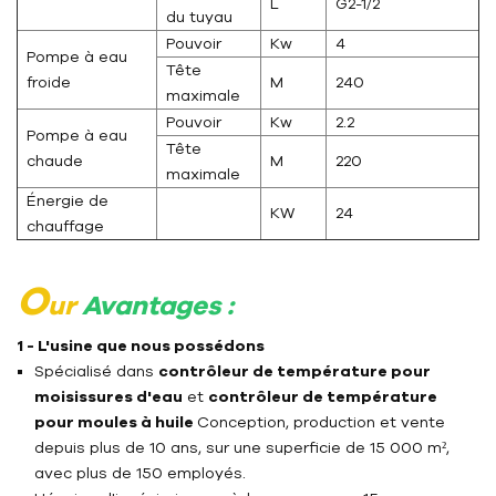
L
G2-1/2
du tuyau
Pouvoir
Kw
4
Pompe à eau
Tête
froide
M
240
maximale
Pouvoir
Kw
2.2
Pompe à eau
Tête
chaude
M
220
maximale
Énergie de
KW
24
chauffage
O
ur
Avantages :
1 - L'usine que nous possédons
Spécialisé dans
contrôleur de température pour
moisissures d'eau
et
contrôleur de température
pour moules à huile
Conception, production et vente
depuis plus de 10 ans, sur une superficie de 15 000 m²,
avec plus de 150 employés.