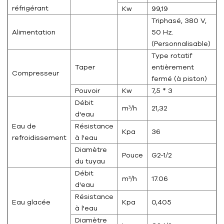
réfrigérant
Kw
99,19
Triphasé, 380 V,
Alimentation
50 Hz.
(Personnalisable)
Type rotatif
Taper
entièrement
Compresseur
fermé (à piston)
Pouvoir
Kw
7,5 * 3
Débit
m³/h
21,32
d'eau
Eau de
Résistance
Kpa
36
refroidissement
à l'eau
Diamètre
Pouce
G2-1/2
du tuyau
Débit
m³/h
17.06
d'eau
Résistance
Eau glacée
Kpa
0,405
à l'eau
Diamètre