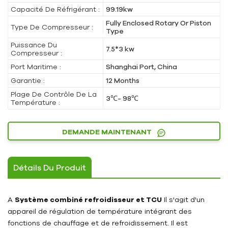
Capacité De Réfrigérant :
99.19kw
Fully Enclosed Rotary Or Piston
Type De Compresseur :
Type
Puissance Du
7.5*3 kw
Compresseur :
Port Maritime :
Shanghai Port, China
Garantie :
12 Months
Plage De Contrôle De La
3℃- 98℃
Température :
DEMANDE MAINTENANT
Détails Du Produit
A
Système combiné refroidisseur et TCU
Il s'agit d'un
appareil de régulation de température intégrant des
fonctions de chauffage et de refroidissement. Il est