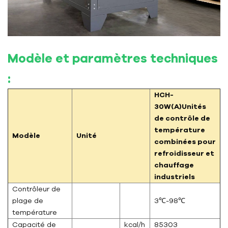
Modèle et paramètres techniques
:
HCH-
30W(A)
Unités
de contrôle de
température
Modèle
Unité
combinées pour
refroidisseur et
chauffage
industriels
Contrôleur de
plage de
3℃-98℃
température
Capacité de
kcal/h
85303