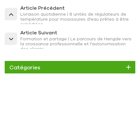
Article Précédent
Livraison quotidienne | 8 unités de régulateurs de
température pour moisissures d'eau prêtes à être
expédiées
Article Suivant
Formation et partage | Le parcours de Hengde vers
la croissance professionnelle et l'autonomisation
des clients
Catégories
Refroidisseur
Refroidisseur à défilement
Refroidisseur à air
Refroidisseur à eau
Refroidisseur à vis