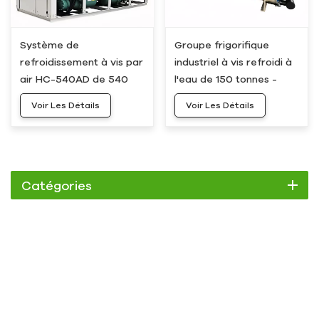
Système de
Groupe frigorifique
refroidissement à vis par
industriel à vis refroidi à
air HC-540AD de 540
l'eau de 150 tonnes -
kW et 150 tonnes
Fournisseur HC-540WD
Voir Les Détails
Voir Les Détails
Catégories
Refroidisseur
Refroidisseur à défilement
Refroidisseur à air
Refroidisseur à eau