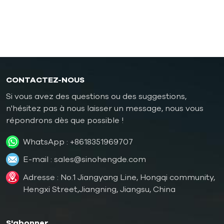
Contrôleur de température de moule antidéflagrant
chaudière à mazout
CONTACTEZ-NOUS
Si vous avez des questions ou des suggestions,
n'hésitez pas à nous laisser un message, nous vous
répondrons dès que possible !
WhatsApp :
+8618351969707
E-mail :
sales@sinohengde.com
Adresse : No.1 Jiangyang Line, Hongqi community,
Hengxi Street,Jiangning, Jiangsu, China
S'abonner