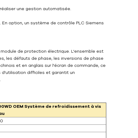
réaliser une gestion automatisée.
té. En option, un système de contrôle PLC Siemens
module de protection électrique. L'ensemble est
es, les défauts de phase, les inversions de phase
 chinois et en anglais sur l'écran de commande, ce
ilisation difficiles et garantit un
.
00WD
OEM
Système de refroidissement à vis
au
00