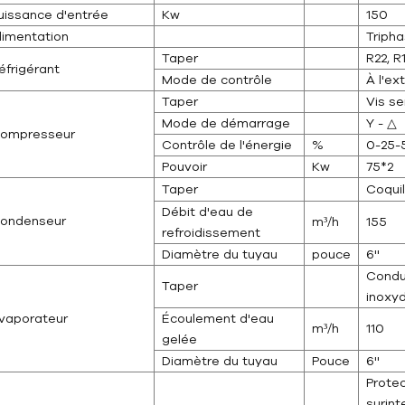
uissance d'entrée
Kw
150
limentation
Tripha
Taper
R22, R
éfrigérant
Mode de contrôle
À l'ex
Taper
Vis s
Mode de démarrage
Y - △
ompresseur
Contrôle de l'énergie
%
0-25-
Pouvoir
Kw
75*2
Taper
Coquil
Débit d'eau de
ondenseur
m³/h
155
refroidissement
Diamètre du tuyau
pouce
6''
Condui
Taper
inoxy
vaporateur
Écoulement d'eau
m³/h
110
gelée
Diamètre du tuyau
Pouce
6''
Protec
surint