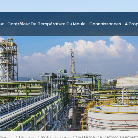
ur
Contrôleur De Température Du Moule
Connaissances
À Pro
Système De Refroidissemen
/
Maison
/
/
Dans :
Refroidisseur