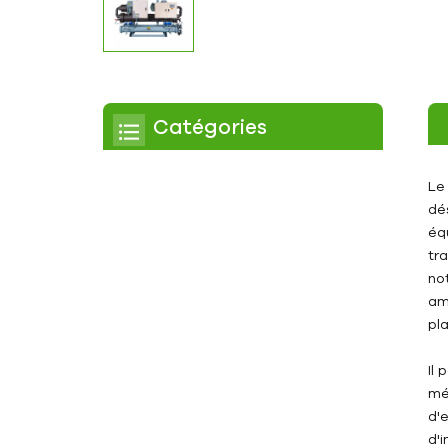
Catégories
Refroidisseur
Le
dé
Refroidisseur à défilement
éq
tr
Refroidisseur à air
no
Refroidisseur à eau
am
pla
Refroidisseur à vis
Il
Refroidisseur à vis refroidi
méd
par air
d'
Refroidisseur à vis refroidi
d'