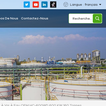
Langue : français
pos De Nous
Contactez-Nous
t À Vis À Eau OEM HC-600WD 600 KW 160 Tonnes