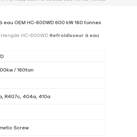
s à eau OEM HC-600WD 600 kW 160 tonnes
 du Hengde HC-600WD
Refroidisseur à eau
WD
00kw / 160ton
a, R407c, 404a, 410a
metic Screw