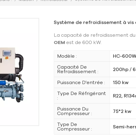
Système de refroidissement à vi
La capacité de refroidissement
OEM
est de 600 kW.
Modèle :
HC-600
Capacité De
200hp / 6
Refroidissement :
Puissance D'entrée :
150 kw
Type De Réfrigérant
R22, R134
:
Puissance Du
75*2 kw
Compresseur :
Type De
Semi-her
Compresseur :