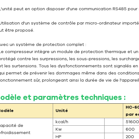
 L'unité peut en option disposer d'une communication RS485 pour 
 Utilisation d'un système de contrôle par micro-ordinateur impor
ut être proposé.
 Avec un système de protection complet :
Le compresseur intègre un module de protection thermique et un 
protégé contre les surpressions, les sous-pressions, les surcharg
et les surtensions. Tous les dysfonctionnements sont signalés en
qui permet de prévenir les dommages même dans des conditions d'ut
fonctionnement sûr, prolongeant ainsi la durée de vie de l'appareil
odèle et paramètres techniques :
HC-6
odèle
Unité
par e
kcal/h
5160
apacité de
Kw
600
efroidissement
HP
200