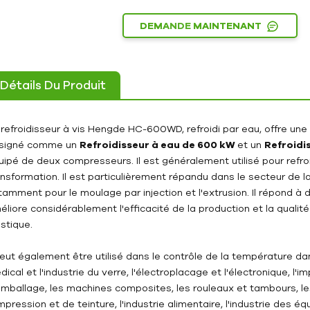
DEMANDE MAINTENANT
Détails Du Produit
 refroidisseur à vis Hengde HC-600WD, refroidi par eau, offre une 
signé comme un
Refroidisseur à eau de 600 kW
et un
Refroidi
uipé de deux compresseurs. Il est généralement utilisé pour refroi
ansformation. Il est particulièrement répandu dans le secteur de 
tamment pour le moulage par injection et l'extrusion. Il répond à
éliore considérablement l'efficacité de la production et la qual
stique.
 peut également être utilisé dans le contrôle de la température da
ical et l'industrie du verre, l'électroplacage et l'électronique, l'i
emballage, les machines composites, les rouleaux et tambours, les 
impression et de teinture, l'industrie alimentaire, l'industrie de