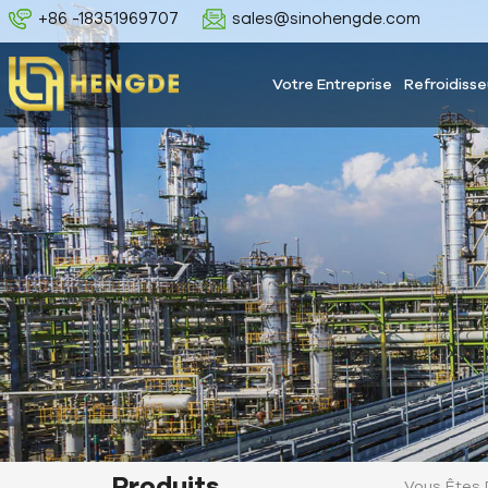
+86 -18351969707
sales@sinohengde.com
Votre Entreprise
Refroidisse
Produits
Vous Êtes 