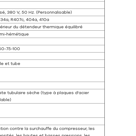
sé, 380 V, 50 Hz. (Personnalisable)
134a, R407c, 404a, 410a
térieur du détendeur thermique équilibré
emi-hémétique
50-75-100
le et tube
te tubulaire sèche (type à plaques d'acier
dable)
tion contre la surchauffe du compresseur, les
ensités, les hautes et basses pressions, les